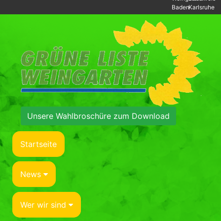
Baden
Karlsruhe
Unsere Wahlbroschüre zum Download
Startseite
News
Wer wir sind