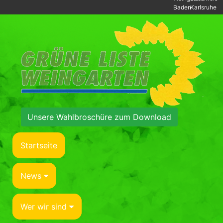
Baden
Karlsruhe
Unsere Wahlbroschüre zum Download
Startseite
News
Wer wir sind