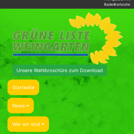
Baden
Karlsruhe
Unsere Wahlbroschüre zum Download
Startseite
News
Wer wir sind