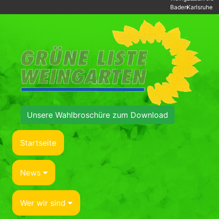
Baden
Karlsruhe
Unsere Wahlbroschüre zum Download
Startseite
News
Wer wir sind