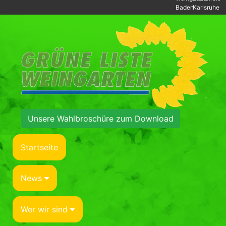
Baden
Karlsruhe
Unsere Wahlbroschüre zum Download
Startseite
News
Wer wir sind