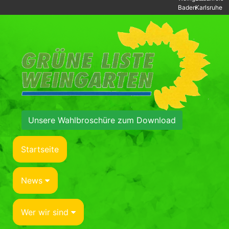
Baden
Karlsruhe
Unsere Wahlbroschüre zum Download
Startseite
News
Wer wir sind