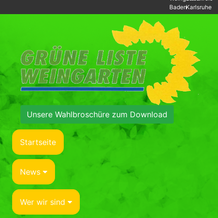
Baden
Karlsruhe
Unsere Wahlbroschüre zum Download
Startseite
News
Wer wir sind