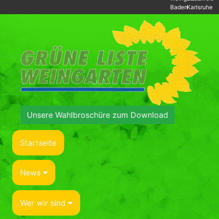
Baden
Karlsruhe
Unsere Wahlbroschüre zum Download
Startseite
News
Wer wir sind