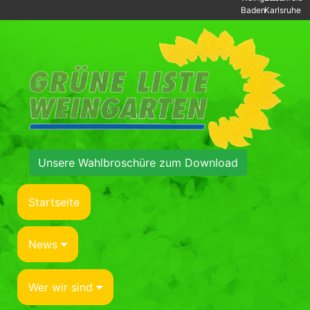
Baden
Karlsruhe
Unsere Wahlbroschüre zum Download
Startseite
News
Wer wir sind