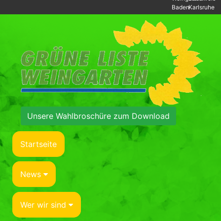
Baden
Karlsruhe
Unsere Wahlbroschüre zum Download
Startseite
News
Wer wir sind