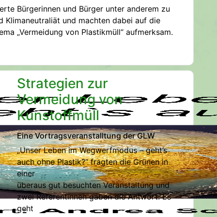
ierte Bürgerinnen und Bürger unter anderem zu
 Klimaneutraliät und machten dabei auf die
ema „Vermeidung von Plastikmüll“ aufmerksam.
Strategien zur
Vermeidung von
Kunstoffmüll
Eine Vortragsveranstalltung der GLW
„Unser Leben im Wegwerfmodus – geht’s
auch ohne Plastik?“ fragten die Grünen in
einer
überaus gut besuchten Veranstaltung und
zwei Referentinnen gaben die Antwort. Es
geht