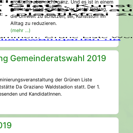
großteils, aber nicht ganz. Und es ist in einem
gewissen Grad mühsam. Der beste Beitrag,
die Umwelt zu schützen, sei, Kunststoff im
Alltag zu reduzieren.
(mehr …)
ng Gemeinderatswahl 2019
inierungsveranstaltung der Grünen Liste
tätte Da Graziano Waldstadion statt. Der 1.
senden und KandidatInnen.
019