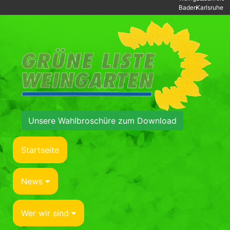
Baden
Karlsruhe
Unsere Wahlbroschüre zum Download
Startseite
News
Wer wir sind