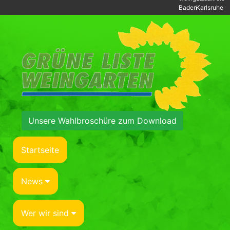
Baden
Karlsruhe
Unsere Wahlbroschüre zum Download
Startseite
News
Wer wir sind